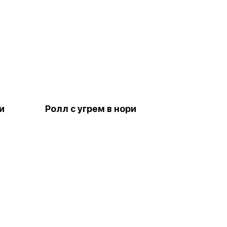
и
Ролл с угрем в нори