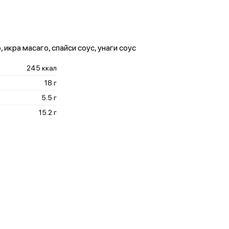
, икра масаго, спайси соус, унаги соус
245 ккал
18 г
5.5 г
15.2 г