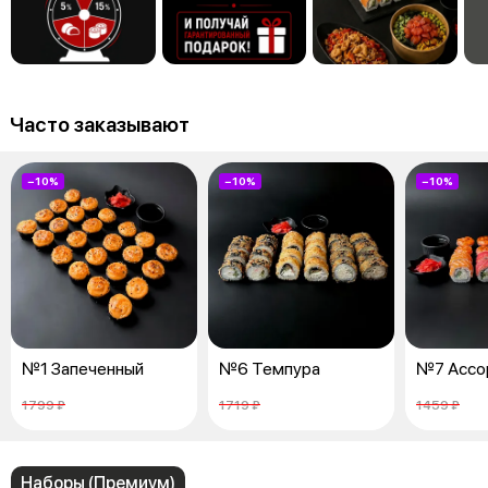
Часто заказывают
−10%
−10%
−10%
№1 Запеченный
№6 Темпура
№7 Ассо
1799 ₽
1719 ₽
1459 ₽
Наборы (Премиум)