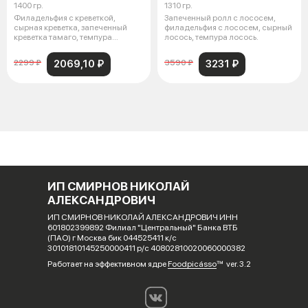
1400 гр.
1310 гр.
Филадельфия с креветкой,
Запеченный ролл с лососем,
сырная креветка, запеченный
филадельфия с лососем, сырный
креветка тамаго, темпура
лосось, темпура лосось.
снежный краб
2069,10 ₽
3231 ₽
2299 ₽
3590 ₽
ИП СМИРНОВ НИКОЛАЙ
АЛЕКСАНДРОВИЧ
ИП СМИРНОВ НИКОЛАЙ АЛЕКСАНДРОВИЧ ИНН
601802399892 Филиал "Центральный" Банка ВТБ
(ПАО) г Москва бик 044525411 к/с
30101810145250000411 р/с 40802810020060000382
Работает на эффективном ядре
Foodpicásso
ver. 3.2