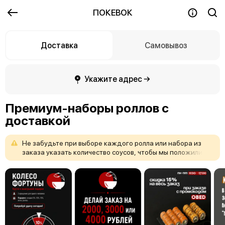
ПОКЕВОК
Доставка
Самовывоз
Укажите адрес →
Премиум-наборы роллов с
доставкой
Не
забудьте
при
выборе
каждого
ролла
или
набора
из
заказа
указать
количество
соусов,
чтобы
мы
положили
только
то
количество
соусов,
которое
вам
требуется