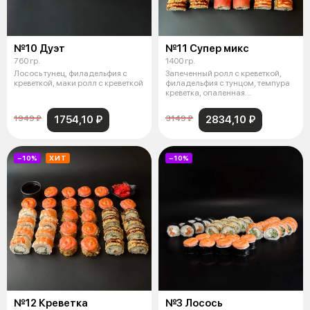
№10 Дуэт
№11 Супер микс
760 гр.
1400 гр.
Лосось тунец, филадельфия с
Запеченный ролл с креветкой,
креветкой, маки ролл с креветкой
филадельфия с тунцом, темпура
креветка, опаленная
филадельфия
1754,10 ₽
2834,10 ₽
1949 ₽
3149 ₽
−10%
ХИТ
−10%
№12 Креветка
№3 Лосось