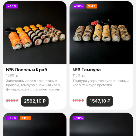
−10%
−10%
ХИТ
№5 Лосось и Краб
№6 Темпура
1290 гр.
1130 гр.
Запеченный ролл со снежным
Темпура угорь, темпура снежный
крабом, темпура снежный краб,
краб, темпура креветка
филадельфия с лососем, сырный
лос
2582,10 ₽
1547,10 ₽
2869 ₽
1719 ₽
−10%
ХИТ
−10%