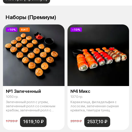
Наборы (Премиум)
−10%
ХИТ
−10%
№1 Запеченный
№4 Микс
1050 гр.
1370 гр.
Запеченный ролл с угрем,
Каракатица, филадельфия с
запеченный ролл со снежным
лососем, запеченная сырная
крабом, запеченный ролл с
креветка, темпура тунец
креветкой
1619,10 ₽
2537,10 ₽
1799 ₽
2819 ₽