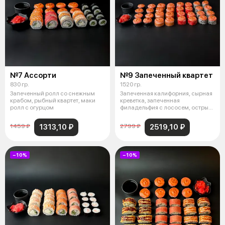
№7 Ассорти
№9 Запеченный квартет
830 гр.
1520 гр.
Запеченный ролл со снежным
Запеченная калифорния, сырная
крабом, рыбный квартет, маки
креветка, запеченная
ролл с огурцом
филадельфия с лососем, острый
запеченны
1313,10 ₽
2519,10 ₽
1459 ₽
2799 ₽
−10%
−10%