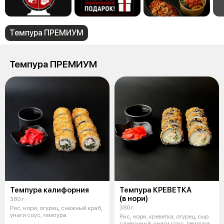
Темпура ПРЕМИУМ
Темпура ПРЕМИУМ
Темпура калифорния
Темпура КРЕВЕТКА
(в нори)
380 г.
380 г.
Рис, нори, огурец, снежный краб,
унаги соус, темпура
Рис, нори, креветка, огурец, сыр
сливочный, унаги соус, темпура