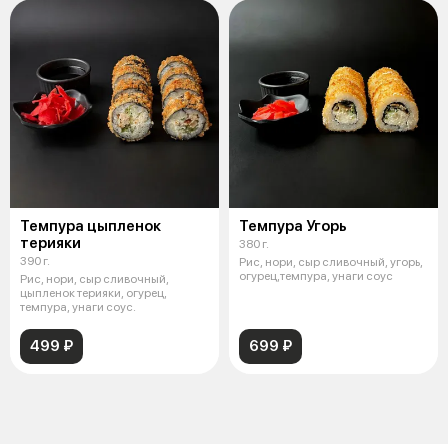
Темпура цыпленок
Темпура Угорь
терияки
380 г.
390 г.
Рис, нори, сыр сливочный, угорь,
огурец,темпура, унаги соус
Рис, нори, сыр сливочный,
цыпленок терияки, огурец,
темпура, унаги соус.
499 ₽
699 ₽