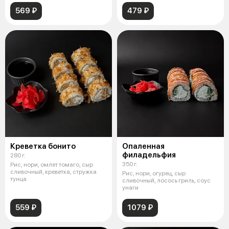
569 ₽
479 ₽
Креветка бонито
Опаленная
филадельфия
280 г.
350 г.
Рис, нори, омлет томаго, сыр
сливочный, креветка, стружка
Рис, нори, огурец, сыр
тунца
сливочный, лосось гриль, соус
унаги
559 ₽
1079 ₽