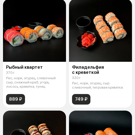
Рыбный квартет
Филадельфия
с креветкой
370 г.
320 г.
Рис, нори, огурец, сливочный
сыр, снежный краб, угорь,
Рис, нори, огурец, сыр
лосось, креветка, тунец
сливочный, тигровая креветка
889 ₽
749 ₽