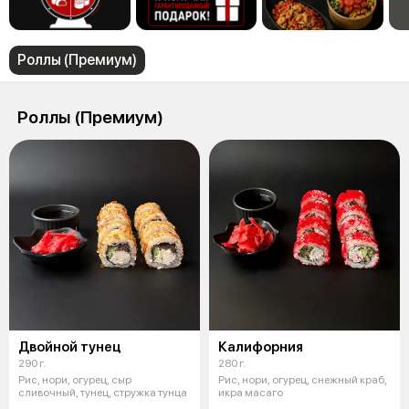
Роллы (Премиум)
Роллы (Премиум)
Двойной тунец
Калифорния
290 г.
280 г.
Рис, нори, огурец, сыр
Рис, нори, огурец, снежный краб,
сливочный, тунец, стружка тунца
икра масаго