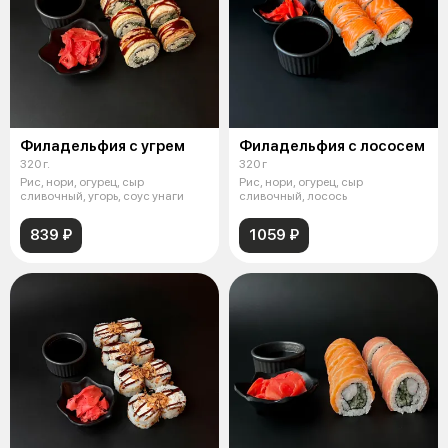
Филадельфия с угрем
Филадельфия с лососем
320 г.
320 г
Рис, нори, огурец, сыр
Рис, нори, огурец, сыр
сливочный, угорь, соус унаги
сливочный, лосось
839 ₽
1059 ₽