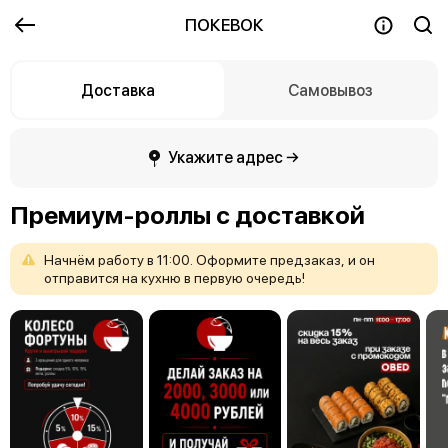
ПОКЕВОК
Доставка
Самовывоз
Укажите адрес →
Премиум-роллы с доставкой
Начнём
работу
в
11:00.
Оформите
предзаказ,
и
он
отправится
на
кухню
в
первую
очередь!