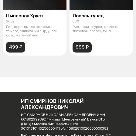
Цыпленок Хруст
Лосось тунец
300 г.
330 г.
Рис, нори, цыпленок терияки,
Рис, нори, огурец, креветка
тамаго, сливочный сыр, унаги
тигровая, лосось, тунец
соус, жареный лук
499 ₽
999 ₽
ИП СМИРНОВ НИКОЛАЙ
АЛЕКСАНДРОВИЧ
ИП СМИРНОВ НИКОЛАЙ АЛЕКСАНДРОВИЧ ИНН
601802399892 Филиал "Центральный" Банка ВТБ
(ПАО) г Москва бик 044525411 к/с
30101810145250000411 р/с 40802810020060000382
Работает на эффективном ядре
Foodpicásso
ver. 3.2