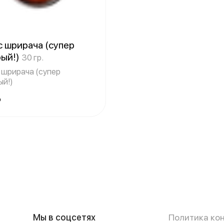
 шрирача (супер
рый!)
30 гр.
 шрирача (супер
ый!)
₽
Мы в соцсетях
Политика ко