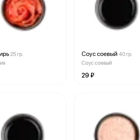
ирь
Соус соевый
25 гр.
40 гр.
ия
Соус соевый
₽
29 ₽