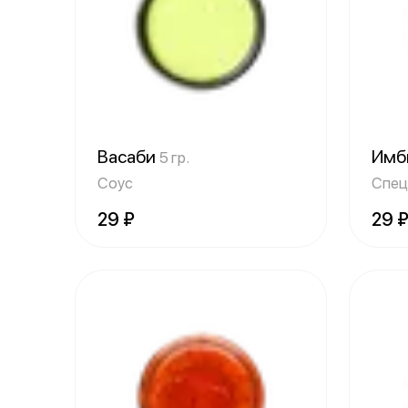
Васаби
Имб
5 гр.
Соус
Спец
29 ₽
29 