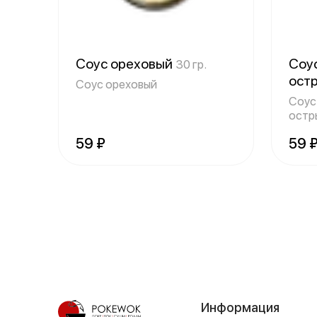
Соус ореховый
Соус
30 гр.
ост
Соус ореховый
Соус
остр
59 ₽
59 
Информация