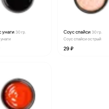
с унаги
Соус спайси
30 гр.
30 гр.
 унаги
Соус спайси острый
₽
29 ₽