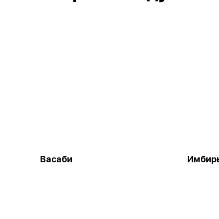
Васаби
Имбир