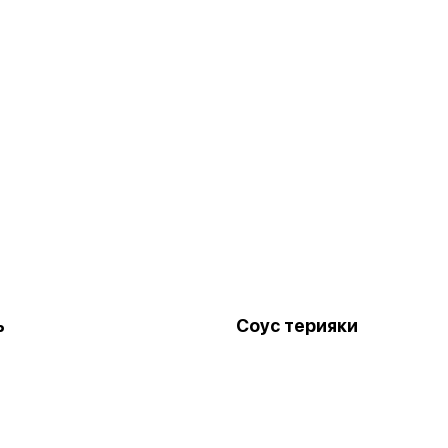
ь
Соус терияки