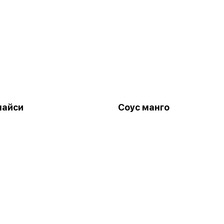
пайси
Соус манго