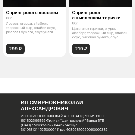
Спринг ролл с лососем
Спринг ролл
с цыпленком терияки
80г.
80г.
Лосось, огурцы, айсберг,
творожный сыр, спайси соус,
Цыпленок терияки, огурцы,
рисовая бумага, соус унаги.
айсберг, творожный сыр, спайси
соус, рисовая бумага, соус
унаги.
299 ₽
219 ₽
ИП СМИРНОВ НИКОЛАЙ
АЛЕКСАНДРОВИЧ
ИП СМИРНОВ НИКОЛАЙ АЛЕКСАНДРОВИЧ ИНН
601802399892 Филиал "Центральный" Банка ВТБ
(ПАО) г Москва бик 044525411 к/с
30101810145250000411 р/с 40802810020060000382