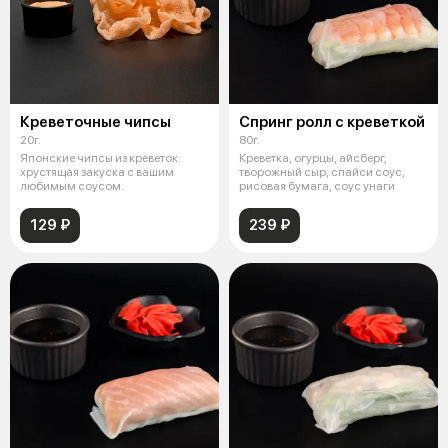
Креветочные чипсы
Спринг ролл с креветкой
20г.
80г.
Японские чипсы из креветок:
Креветка, огурцы, айсберг,
хрустящая закуска с вашим
творожный сыр, спайси соус,
любимым соусом.
рисовая бумага, соус унаги
129 ₽
239 ₽