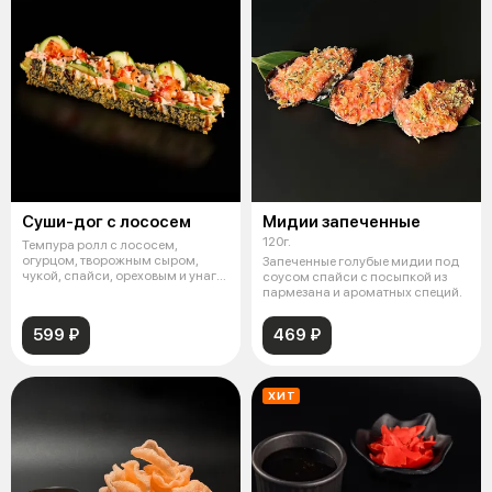
Суши-дог с лососем
Мидии запеченные
120г.
Темпура ролл с лососем,
огурцом, творожным сыром,
Запеченные голубые мидии под
чукой, спайси, ореховым и унаги
соусом спайси с посыпкой из
соусами
пармезана и ароматных специй.
599 ₽
469 ₽
ХИТ