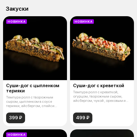
Закуски
НОВИНКА
НОВИНКА
Суши-дог с цыпленком
Суши-дог с креветкой
терияки
Темпура ролл с креветкой,
огурцом, творожным сыром,
Темпура ролл с творожным
айсбергом, чукой , ореховым и
сыром, цыпленком в соусе
манго со
терияки, айсбергом, спайси
соусом, огурц
399 ₽
499 ₽
НОВИНКА