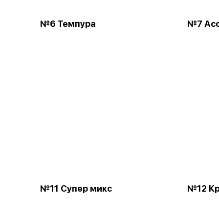
№6 Темпура
№7 Ас
№11 Супер микс
№12 Кр