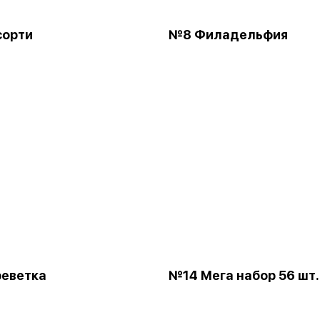
сорти
№8 Филадельфия
еветка
№14 Мега набор 56 шт.