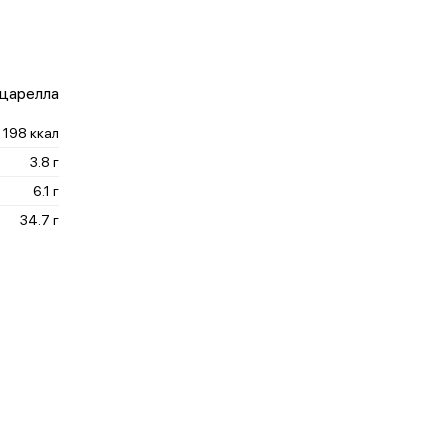
оцарелла
198 ккал
3.8 г
6.1 г
34.7 г