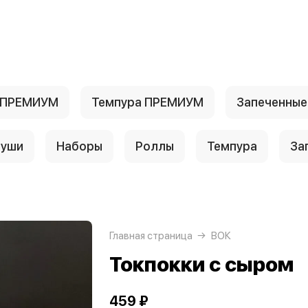
 ПРЕМИУМ
Темпура ПРЕМИУМ
Запеченны
уши
Наборы
Роллы
Темпура
За
Главная страница
ВОК
Токпокки с сыром
459 ₽