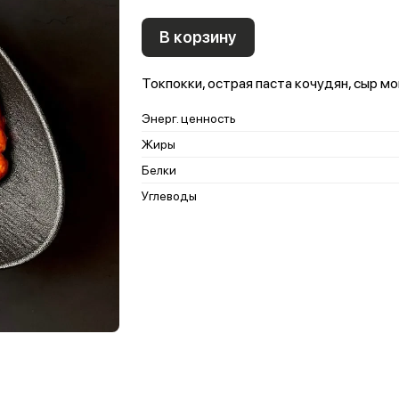
В корзину
Токпокки, острая паста кочудян, сыр м
Энерг. ценность
Жиры
Белки
Углеводы