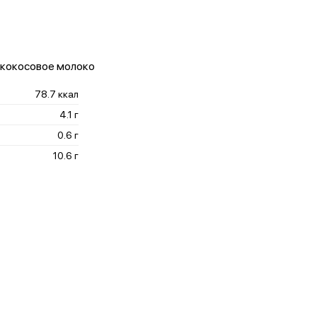
, кокосовое молоко
78.7 ккал
4.1 г
0.6 г
10.6 г