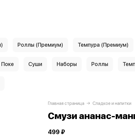
)
Роллы (Премиум)
Темпура (Премиум)
Поке
Суши
Наборы
Роллы
Тем
Главная страница
Сладкое и напитки
Смузи ананас-ман
499 ₽