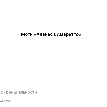
Моти «Ананас в Амаретто»
нфиденциальности
ферта