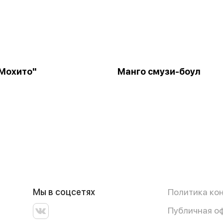
Мохито"
Манго смузи-боул
Мы в соцсетях
Политика ко
Публичная о