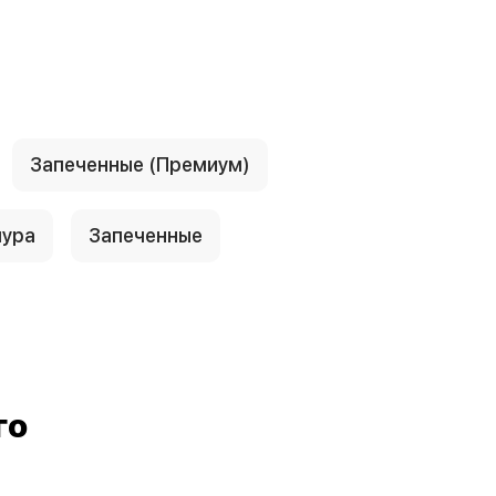
Запеченные (Премиум)
пура
Запеченные
го