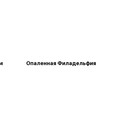
м
Опаленная Филадельфия