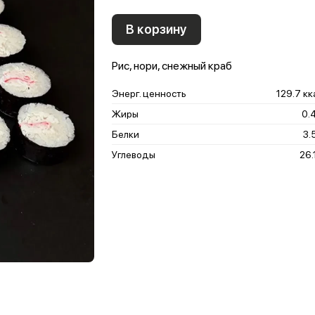
В корзину
Рис, нори, снежный краб
Энерг. ценность
129.7 кк
Жиры
0.4
Белки
3.
Углеводы
26.