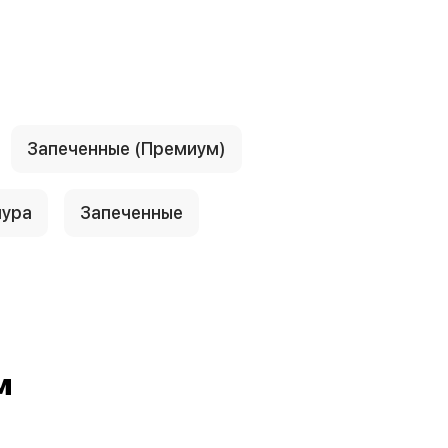
Запеченные (Премиум)
пура
Запеченные
м