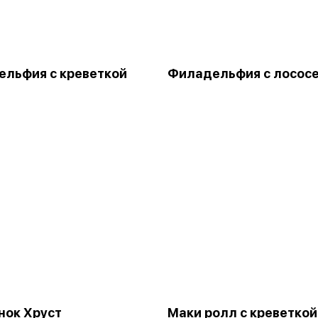
льфия с креветкой
Филадельфия с лосос
нок Хруст
Маки ролл с креветкой