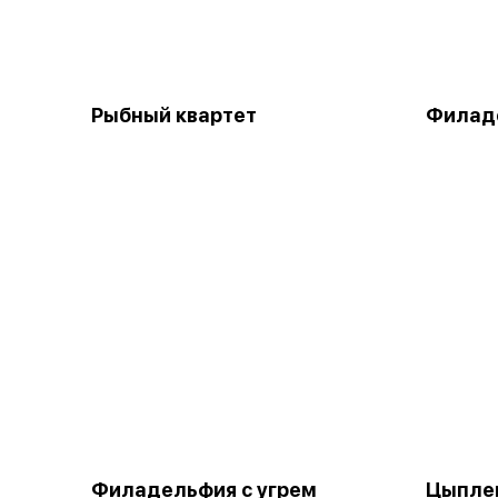
Рыбный квартет
Филаде
Филадельфия с угрем
Цыпле