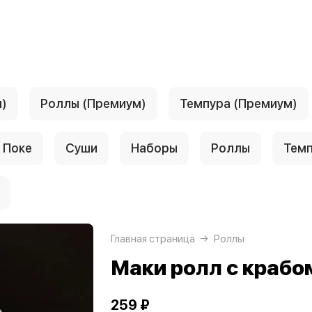
)
Роллы (Премиум)
Темпура (Премиум)
Поке
Суши
Наборы
Роллы
Тем
Главная страница
Роллы
Маки ролл с крабо
259 ₽