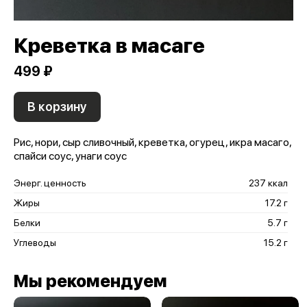
Креветка в масаге
499 ₽
В корзину
Рис, нори, сыр сливочный, креветка, огурец, икра масаго,
спайси соус, унаги соус
Энерг. ценность
237 ккал
Жиры
17.2 г
Белки
5.7 г
Углеводы
15.2 г
Мы рекомендуем