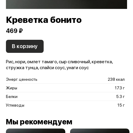
Креветка бонито
469 ₽
В корзину
Рис, нори, омлет тамаго, сыр сливочный, креветка,
стружка тунца, спайси соус, унаги соус
Энерг. ценность
238 ккал
Жиры
17.3 г
Белки
5.3 г
Углеводы
15 г
Мы рекомендуем