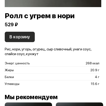
Ролл с угрем в нори
529 ₽
В корзину
Рис, нори, угорь, огурец, сыр сливочный, унаги соус,
спайси соус, кунжут
Энерг. ценность
268 ккал
Жиры
20.9 г
Белки
4 г
Углеводы
15.6 г
Мы рекомендуем