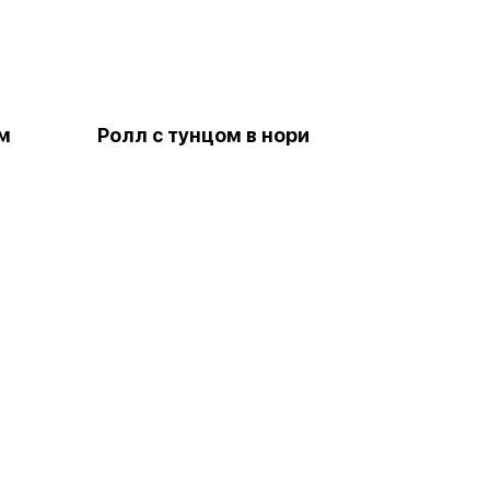
м
Ролл с тунцом в нори