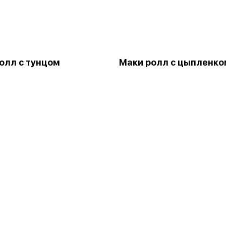
олл с тунцом
Маки ролл с цыпленко