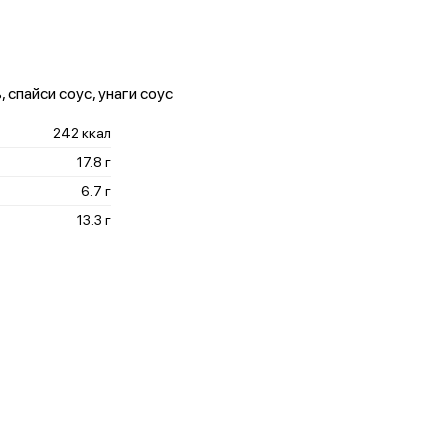
, спайси соус, унаги соус
242 ккал
17.8 г
6.7 г
13.3 г