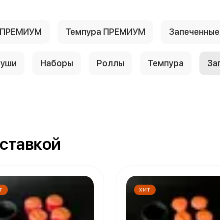
 ПРЕМИУМ
Темпура ПРЕМИУМ
Запеченны
уши
Наборы
Роллы
Темпура
За
оставкой
Т
ХИТ