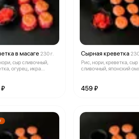
етка в масаге
Сырная креветка
230 г.
230
нори, сыр сливочный,
Рис, нори, креветка, сыр
тка, огурец, икра
сливочный, японский ом
го, спа
спайси с
 ₽
459 ₽
Т