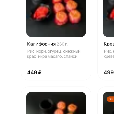
Калифорния
Крев
230 г.
Рис, нори, огурец, снежный
Рис, 
краб, икра масаго, спайси
креве
соус, у
маса
449 ₽
499
ХИ