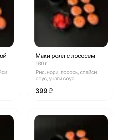
кой
Маки ролл с лососем
180 г.
йси
Рис, нори, лосось, спайси
соус, унаги соус
399 ₽