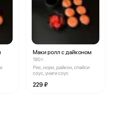
м
Маки ролл с дайконом
180 г.
си
Рис, нори, дайкон, спайси
соус, унаги соус
229 ₽