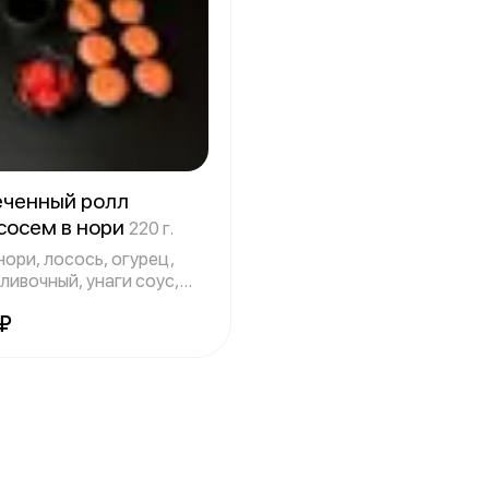
еченный ролл
сосем в нори
220 г.
нори, лосось, огурец,
ливочный, унаги соус,
си
 ₽