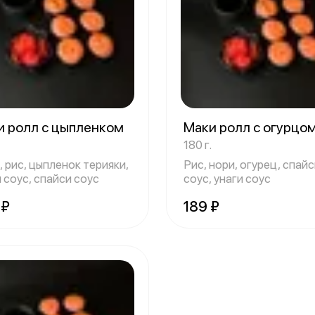
и ролл с цыпленком
Маки ролл с огурцо
180 г.
 рис, цыпленок терияки,
Рис, нори, огурец, спай
 соус, спайси соус
соус, унаги соус
 ₽
189 ₽