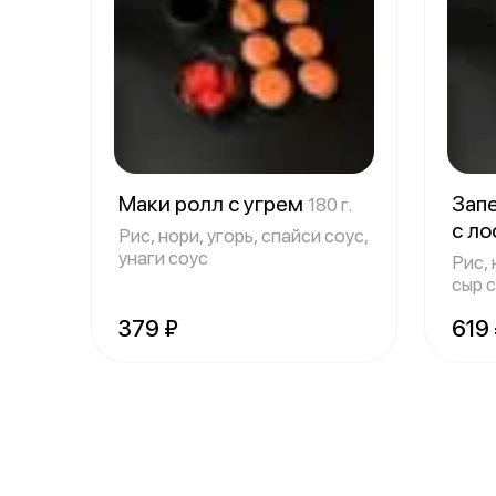
Маки ролл с угрем
Зап
180 г.
с ло
Рис, нори, угорь, спайси соус,
унаги соус
Рис, 
сыр с
спай
379 ₽
619