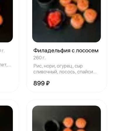
Филадельфия с лососем
 г.
260 г.
лет,
Рис, нори, огурец, сыр
сливочный, лосось, спайси
соус, унаги
899 ₽