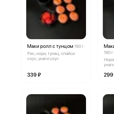
Маки ролл с тунцом
Мак
180 г.
180 г.
Рис, нори, тунец, спайси
соус, унаги соус
Нори,
унаги
339 ₽
299