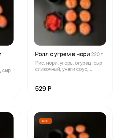
и
Ролл с угрем в нори
220 г
Рис, нори, угорь, огурец, сыр
сливочный, унаги соус,
, сыр
спайси
529 ₽
ХИТ