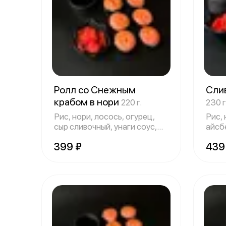
Ролл со Снежным
Сли
крабом в нори
220 г.
230 г
Рис, нори, лосось, огурец,
Рис, 
сыр сливочный, унаги соус,
айсбе
спайси
кунж
399 ₽
439