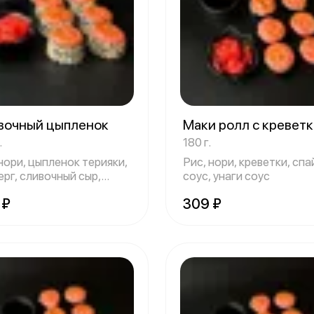
вочный цыпленок
Маки ролл с кревет
.
180 г.
нори, цыпленок терияки,
Рис, нори, креветки, спа
рг, сливочный сыр,
соус, унаги соус
ут
 ₽
309 ₽