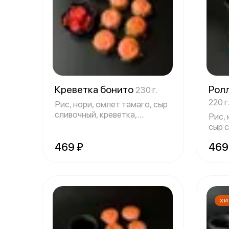
Креветка бонито
Ролл
230 г.
220 г
Рис, нори, омлет тамаго, сыр
сливочный, креветка,
Рис, 
стружка ту
сыр с
спай
469 ₽
469
ХИ