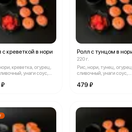
 с креветкой в нори
Ролл с тунцом в нор
.
220 г.
нори, креветка, огурец,
Рис, нори, тунец, огурец
ливочный, унаги соус,
сливочный, унаги соус,
спайси
 ₽
479 ₽
Т